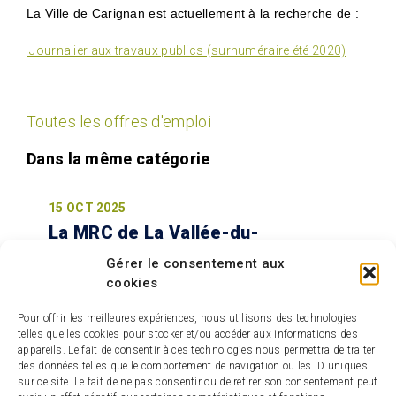
La Ville de Carignan est actuellement à la recherche de :
Journalier aux travaux publics (surnuméraire été 2020)
Toutes les offres d'emploi
15 OCT 2025
La MRC de La Vallée-du-
Richelieu soutient la relève
Gérer le consentement aux
agricole avec le renouvellement
cookies
de son appel à projets du Fonds
de microcrédit agricole
Pour offrir les meilleures expériences, nous utilisons des technologies
telles que les cookies pour stocker et/ou accéder aux informations des
Ce programme vise à appuyer les
appareils. Le fait de consentir à ces technologies nous permettra de traiter
productrices et producteurs agricoles qui
des données telles que le comportement de navigation ou les ID uniques
sur ce site. Le fait de ne pas consentir ou de retirer son consentement peut
souhaitent démarrer, développer ou