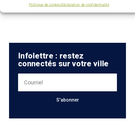
souhaitent démarrer, développer ou
Politique de cookies
Déclaration de confidentialité
diversifier leurs activités.
Infolettre : restez
connectés sur votre ville
S'abonner