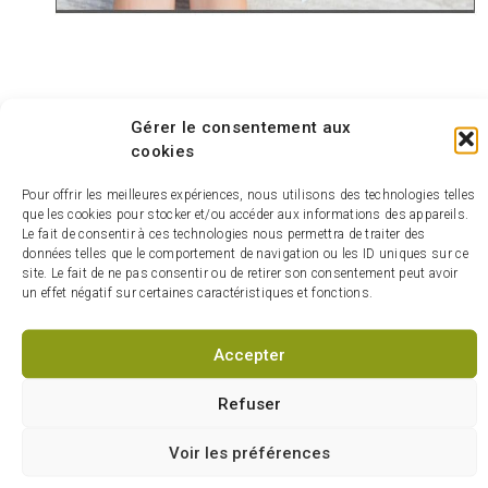
Gérer le consentement aux
cookies
Pour offrir les meilleures expériences, nous utilisons des technologies telles
que les cookies pour stocker et/ou accéder aux informations des appareils.
Le fait de consentir à ces technologies nous permettra de traiter des
données telles que le comportement de navigation ou les ID uniques sur ce
15 OCT 2025
site. Le fait de ne pas consentir ou de retirer son consentement peut avoir
un effet négatif sur certaines caractéristiques et fonctions.
La MRC de La Vallée-du-
Richelieu soutient la relève
agricole avec le renouvellement
Accepter
de son appel à projets du Fonds
de microcrédit agricole
Refuser
Ce programme vise à appuyer les
Voir les préférences
productrices et producteurs agricoles qui