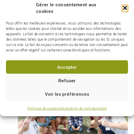
Gérer le consentement aux
Nous vous remercions de votre
cookies
compréhension et de votre patience.
Pour offrir les meilleures expériences, nous utilisons des technologies
telles que les cookies pour stocker et/ou accéder aux informations des
appareils. Le fait de consentir à ces technologies nous permettra de traiter
Cliquez ici pour postuler sur un poste
des données telles que le comportement de navigation ou les ID uniques
d'animateur ou accompagnateur
sur ce site. Le fait de ne pas consentir ou de retirer son consentement peut
avoir un effet négatif sur certaines caractéristiques et fonctions.
Le nombre de place restantes par semaine
Accepter
est affiché sur
la page des camps de jour
.
Refuser
Voir les préférences
Politique de cookies
Déclaration de confidentialité