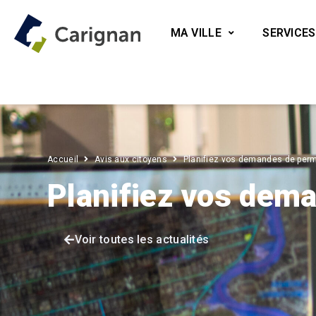
MA VILLE
SERVICES
Accueil
Avis aux citoyens
Planifiez vos demandes de perm
Planifiez vos dema
Voir toutes les actualités