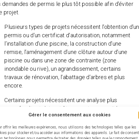
 demandes de permis le plus tôt possible afin d’éviter
e projet.
Plusieurs types de projets nécessitent l’obtention d’u
permis ou d’un certificat d’autorisation, notamment
l’installation d’une piscine, la construction d’une
remise, l’aménagement d’une clôture
autour d’une
piscine ou dans une zone de contrainte (zone
inondable ou rive)
, un agrandissement, certains
travaux de rénovation, l’abattage d’arbres et plus
encore.
Certains projets nécessitent une analyse plus
approfondie et doivent être soumis au comité
Gérer le consentement aux cookies
consultatif d’urbanisme (CCU) ou au comité de
démolition avant qu’une décision puisse être rendue.
r offrir les meilleures expériences, nous utilisons des technologies telles que les
kies pour stocker et/ou accéder aux informations des appareils. Le fait de consent
Ces étapes supplémentaires peuvent allonger les
es technologies nous permettra de traiter des données telles que le comportement