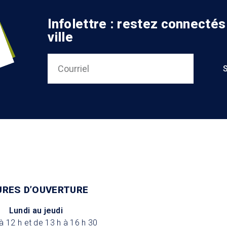
Infolettre : restez connectés
ville
URES D’OUVERTURE
Lundi au jeudi
à 12 h et de 13 h à 16 h 30