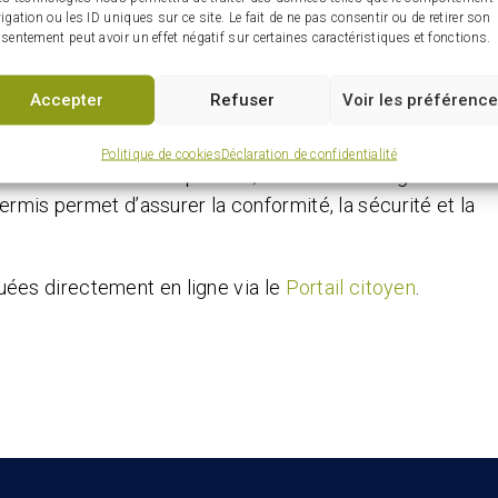
délais de traitement.
igation ou les ID uniques sur ce site. Le fait de ne pas consentir ou de retirer son
sentement peut avoir un effet négatif sur certaines caractéristiques et fonctions.
ermettez aux différents intervenants d’évaluer votre
uisez les risques de devoir reporter le début de vos
Accepter
Refuser
Voir les préférenc
Politique de cookies
Déclaration de confidentialité
es services d’un entrepreneur, assurez-vous également
ermis permet d’assurer la conformité, la sécurité et la
ées directement en ligne via le
Portail citoyen
.