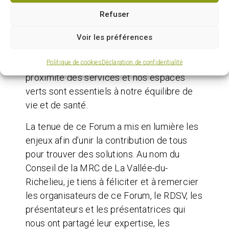
MRCVR ajoute que « Les présentations et
Refuser
les nombreux échanges de ce Forum nous
éclairent sur le portrait réel du logement
Voir les préférences
sur notre territoire. On le sait, maintenant
Politique de cookies
Déclaration de confidentialité
plus que jamais, notre lieu de vie, la
proximité des services et nos espaces
verts sont essentiels à notre équilibre de
vie et de santé.
La tenue de ce Forum a mis en lumière les
enjeux afin d’unir la contribution de tous
pour trouver des solutions. Au nom du
Conseil de la MRC de La Vallée-du-
Richelieu, je tiens à féliciter et à remercier
les organisateurs de ce Forum, le RDSV, les
présentateurs et les présentatrices qui
nous ont partagé leur expertise, les