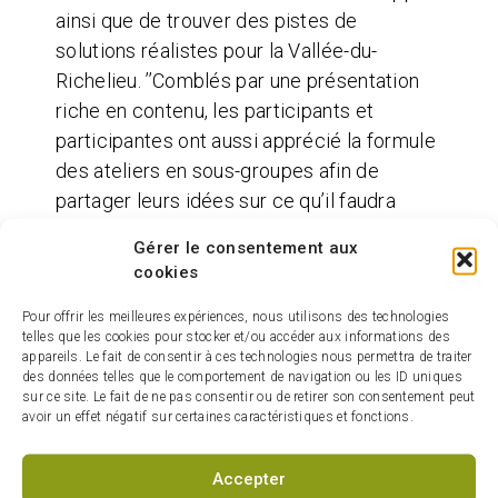
ainsi que de trouver des pistes de
solutions réalistes pour la Vallée-du-
Richelieu. ’’Comblés par une présentation
riche en contenu, les participants et
participantes ont aussi apprécié la formule
des ateliers en sous-groupes afin de
partager leurs idées sur ce qu’il faudra
développer dans l’avenir’’ nous informe
Gérer le consentement aux
Lucille Demers, agente de développement
cookies
de la Corporation de développement
Pour offrir les meilleures expériences, nous utilisons des technologies
communautaire de la Vallée-du-Richelieu
telles que les cookies pour stocker et/ou accéder aux informations des
(CDCVR) et responsable du Regroupement
appareils. Le fait de consentir à ces technologies nous permettra de traiter
des données telles que le comportement de navigation ou les ID uniques
de développement social de la Vallée
sur ce site. Le fait de ne pas consentir ou de retirer son consentement peut
(RDSV).
avoir un effet négatif sur certaines caractéristiques et fonctions.
En conclusion, madame Diane Lavoie,
Accepter
mairesse de Beloeil et préfète de la