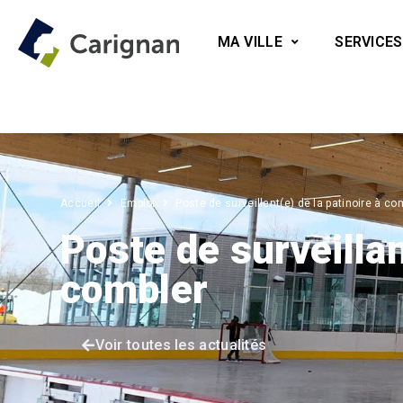
MA VILLE
SERVICES
Accueil
Emploi
Poste de surveillant(e) de la patinoire à co
Poste de surveillan
combler
Voir toutes les actualités