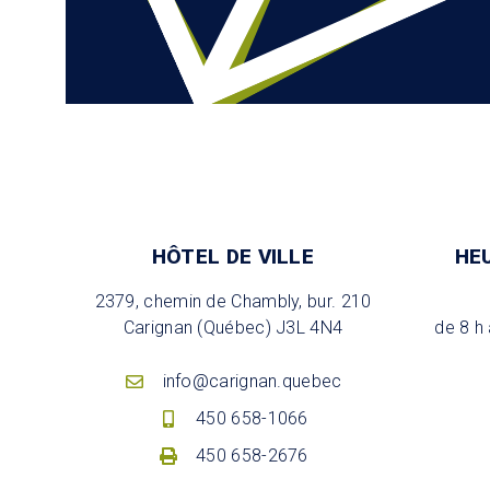
HÔTEL DE VILLE
HE
2379, chemin de Chambly, bur. 210
Carignan (Québec) J3L 4N4
de 8 h 
info@carignan.quebec
450 658-1066
450 658-2676