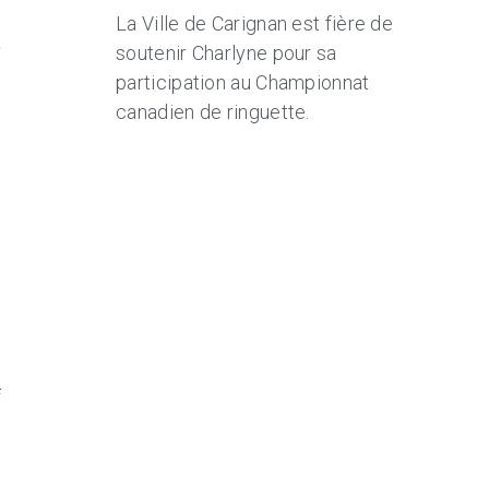
u
La Ville de Carignan est fière de
t
soutenir Charlyne pour sa
participation au Championnat
canadien de ringuette.
e
s
t
s
e
f
s
n