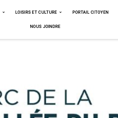
LOISIRS ET CULTURE
PORTAIL CITOYEN
NOUS JOINDRE
ur soutenir les organismes communautaires de la MRCVR
nvestis pour soutenir 
nautaires de la MRC