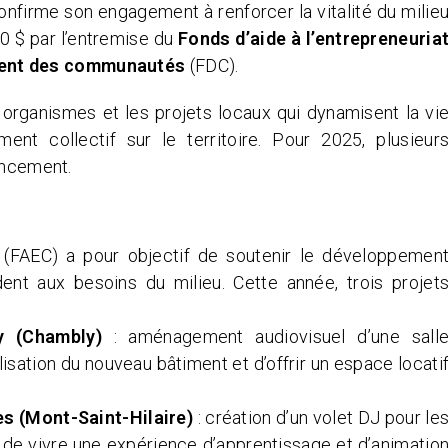
firme son engagement à renforcer la vitalité du milie
0 $ par l’entremise du
Fonds d’aide à l’entrepreneuria
ent des communautés
(FDC).
rganismes et les projets locaux qui dynamisent la vi
nt collectif sur le territoire. Pour 2025, plusieur
nancement.
if (FAEC) a pour objectif de soutenir le développemen
ent aux besoins du milieu. Cette année, trois projet
:
 (Chambly)
: aménagement audiovisuel d’une sall
ilisation du nouveau bâtiment et d’offrir un espace locati
s (Mont-Saint-Hilaire)
: création d’un volet DJ pour le
de vivre une expérience d’apprentissage et d’animatio