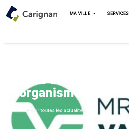
MA VILLE
SERVICES
Accueil
Vie communautaire
Près de 60 000 $ investis po
Près de 60 000 $ i
organismes commu
Voir toutes les actualités