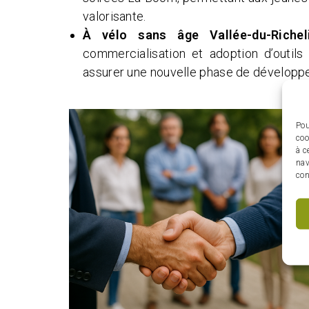
valorisante.
À vélo sans âge Vallée-du-Riche
commercialisation et adoption d’outils
assurer une nouvelle phase de développ
Pou
coo
à c
nav
con