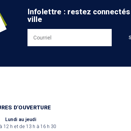
Infolettre : restez connectés
ville
URES D’OUVERTURE
Lundi au jeudi
à 12 h et de 13 h à 16 h 30