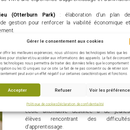
lieu (Otterburn Park)
: élaboration d’un plan d
 de gestion pour renforcer la viabilité économique e
ement.
Gérer le consentement aux cookies
Les projets soutenus par le FDC
r offrir les meilleures expériences, nous utilisons des technologies telles que les
Le Fonds de développement des communautés
kies pour stocker et/ou accéder aux informations des appareils. Le fait de consent
(FDC) appuie les initiatives qui améliorent les
es technologies nous permettra de traiter des données telles que le comportement
igation ou les ID uniques sur ce site. Le fait de ne pas consentir ou de retirer son
milieux de vie sur les plans social, économique,
sentement peut avoir un effet négatif sur certaines caractéristiques et fonctions.
culturel et environnemental. Un soutien total de
33 000 $ a été alloué à ces deux projets :
Accepter
Refuser
Voir les préférenc
École Le REPAIRE (Beloeil)
: aménagement
des locaux nécessaires à l’ouverture d’une
Politique de cookies
Déclaration de confidentialité
école alternative destinée à de jeunes
élèves rencontrant des difficultés
d’apprentissage.