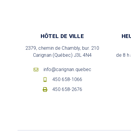
HÔTEL DE VILLE
HE
2379, chemin de Chambly, bur. 210
Carignan (Québec) J3L 4N4
de 8 h 
info@carignan.quebec
450 658-1066
450 658-2676