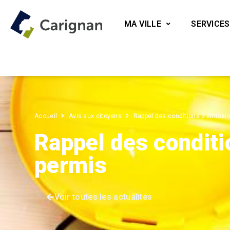
MA VILLE
SERVICES
Accueil
Avis aux citoyens
Rappel des conditions d’émissio
Rappel des conditi
permis
Voir toutes les actualités