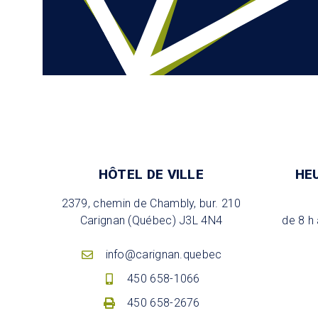
HÔTEL DE VILLE
HE
2379, chemin de Chambly, bur. 210
Carignan (Québec) J3L 4N4
de 8 h 
info@carignan.quebec
450 658-1066
450 658-2676