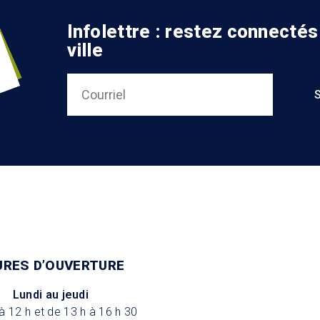
Infolettre : restez connectés
ville
URES D’OUVERTURE
Lundi au jeudi
à 12 h et de 13 h à 16 h 30