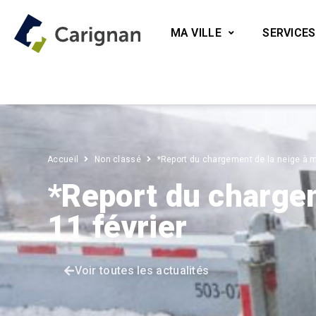
MA VILLE
SERVICES
Accueil
Non classé
*Report du chargement de la neige à m
*Report du chargem
11 février
Voir toutes les actualités