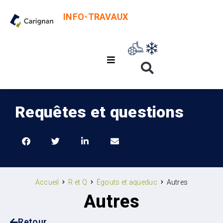
INFO-TRAVAUX
Requêtes et questions
Accueil
R et Q
Égouts et aqueduc
Autres
Autres
Retour