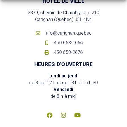
HÔTEL DE VILLE
2379, chemin de Chambly, bur. 210
Carignan (Québec) J3L 4N4
info@carignan.quebec
450 658-1066
450 658-2676
HEURES D’OUVERTURE
Lundi au jeudi
de 8 h à 12 h et de 13 h à 16 h 30
Vendredi
de 8 h à midi