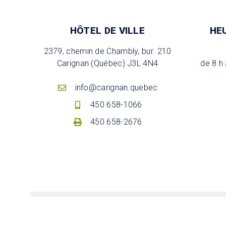
HÔTEL DE VILLE
HE
2379, chemin de Chambly, bur. 210
Carignan (Québec) J3L 4N4
de 8 h 
info@carignan.quebec
450 658-1066
450 658-2676