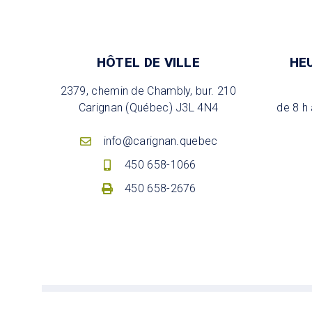
HÔTEL DE VILLE
HE
2379, chemin de Chambly, bur. 210
Carignan (Québec) J3L 4N4
de 8 h 
info@carignan.quebec
450 658-1066
450 658-2676