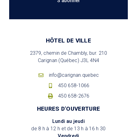
S'abonner
HÔTEL DE VILLE
2379, chemin de Chambly, bur. 210
Carignan (Québec) J3L 4N4
info@carignan.quebec
450 658-1066
450 658-2676
HEURES D’OUVERTURE
Lundi au jeudi
de 8 h à 12 h et de 13 h à 16 h 30
Vendredi