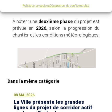
invités à
s’abonner à L’Espace citoyen
Politique de cookies
Déclaration de confidentialité
pour suivre l’évolution des travaux.
À noter : une
deuxième phase
du projet est
prévue en
2026
, selon la progression du
chantier et les conditions météorologiques.
08 MAI 2026
La Ville présente les grandes
lignes du projet de corridor actif