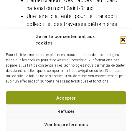
L’amélioration des accès au parc
national du mont Saint-Bruno
Une aire d’attente pour le transport
collectif et des traverses piétonnières
sécurisées
Gérer le consentement aux
La modernisation de l’éclairage public
cookies
Des
entraves à la circulation
sont à
Pour offrir les meilleures expériences, nous utilisons des technologies
telles que les cookies pour stocker et/ou accéder aux informations des
prévoir. La Ville de Saint-Basile-le-Grand
appareils. Le fait de consentir à ces technologies nous permettra de traiter
met en place des mesures pour maintenir
des données telles que le comportement de navigation ou les ID uniques
sur ce site. Le fait de ne pas consentir ou de retirer son consentement peut
l’accès aux résidences, assurer les
avoir un effet négatif sur certaines caractéristiques et fonctions.
services essentiels et répondre aux
besoins des personnes à mobilité réduite
Accepter
(450 461-8000, poste 8305 ou
infotravaux@villesblg.ca
).
Refuser
Voir les préférences
Les citoyennes et citoyens concernés sont