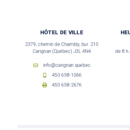
HÔTEL DE VILLE
HE
2379, chemin de Chambly, bur. 210
Carignan (Québec) J3L 4N4
de 8 h 
info@carignan.quebec
450 658-1066
450 658-2676