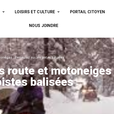
LOISIRS ET CULTURE
PORTAIL CITOYEN
NOUS JOINDRE
toneiges : demeurez sur les pistes balisées
s route et motoneiges 
istes balisées