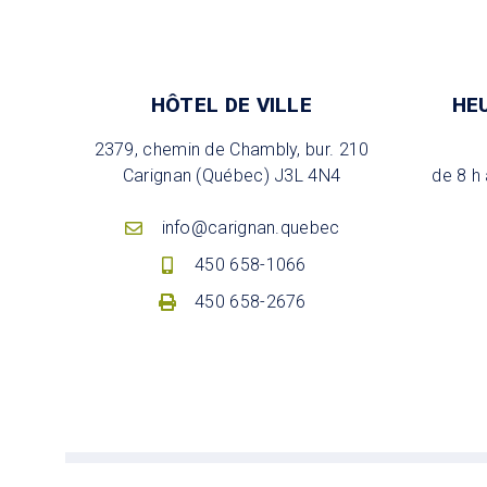
HÔTEL DE VILLE
HE
2379, chemin de Chambly, bur. 210
Carignan (Québec) J3L 4N4
de 8 h 
info@carignan.quebec
450 658-1066
450 658-2676