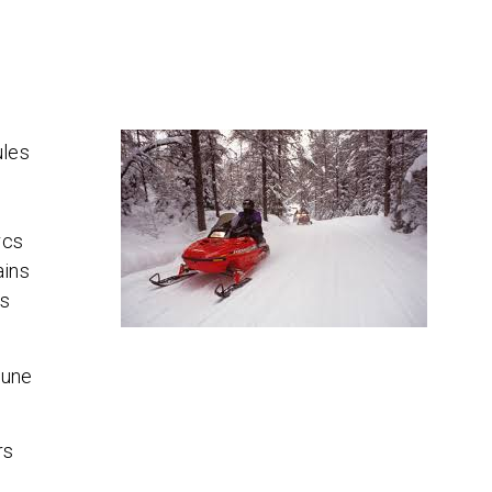
ules
rcs
ains
és
 une
rs