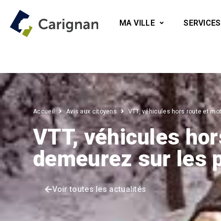
MA VILLE
SERVICES
Accueil
Avis aux citoyens
VTT, véhicules hors route et mo
VTT, véhicules hor
demeurez sur les p
Voir toutes les actualités