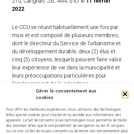
210, Carignan, J3L 4N4, d’ici le
11 février
2022
.
Le CCU se réunit habituellement une fois par
mois et est composé de plusieurs membres,
dont le directeur du Service de l’urbanisme et
du développement durable, deux (2) élus et
cinq (5) citoyens, lesquels peuvent faire valoir
leur expérience de vie dans la municipalité et
leurs préoccupations particulières pour
l’aménagement de leur territoire.
Gérer le consentement aux
Le comité consultatif d’urbanisme (CCU) est
cookies
créé en vertu de la Loi sur l’aménagement et
Pour offrir les meilleures expériences, nous utilisons des technologies
l’urbanisme. Il est mandaté par le conseil
telles que les cookies pour stocker et/ou accéder aux informations des
municipal pour formuler des
appareils. Le fait de consentir à ces technologies nous permettra de traiter
des données telles que le comportement de navigation ou les ID uniques
recommandations sur les demandes qui lui
sur ce site. Le fait de ne pas consentir ou de retirer son consentement peut