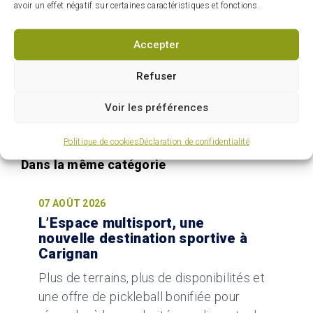
sont soumises en matière d’urbanisme et
avoir un effet négatif sur certaines caractéristiques et fonctions.
d’aménagement du territoire.
Accepter
Bien que le CCU soit fondamentalement un
organisme à caractère consultatif et non
Refuser
décisionnel, il joue néanmoins un rôle
Voir les préférences
indéniable dans la mission de planification et
d’administration du territoire municipal.
Politique de cookies
Déclaration de confidentialité
07 AOÛT 2026
L’Espace multisport, une
nouvelle destination sportive à
Carignan
Plus de terrains, plus de disponibilités et
une offre de pickleball bonifiée pour