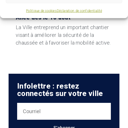
03 AOÛT 2026
Travaux majeurs sur Grande
Politique de cookies
Déclaration de confidentialité
Allée dès le 10 août
La Ville entreprend un important chantier
visant à améliorer la sécurité de la
chaussée et à favoriser la mobilité active.
Infolettre : restez
connectés sur votre ville
S'abonner